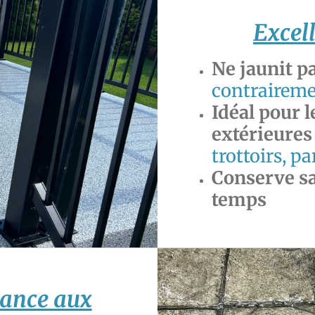
Excel
Ne jaunit p
contrairemen
Idéal pour l
extérieures
trottoirs, p
Conserve sa
temps
stance aux