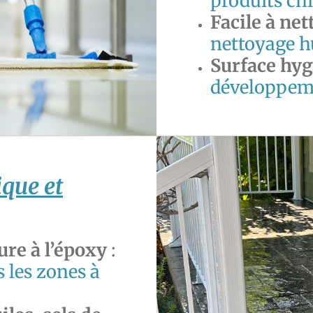
produits ch
Facile à net
nettoyage h
Surface hy
développeme
que et
ure à l’époxy
:
 les zones à