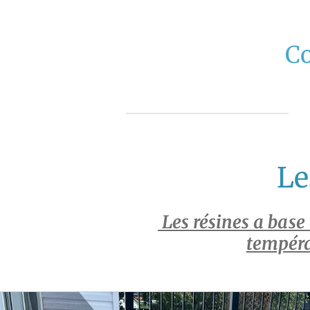
Passer
au
Co
contenu
principal
Le
Les résines a base
tempéra