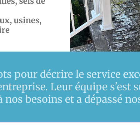
iles, sels de
ux, usines,
ire
ots pour décrire le service exc
entreprise. Leur équipe s'est
 nos besoins et a dépassé nos