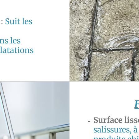
:
Suit les
ns les
latations
F
Surface lis
salissures, à