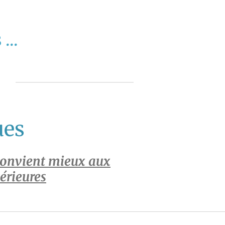
...
ues
 convient mieux aux
érieures