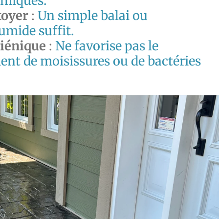
imiques.
toyer
:
Un simple balai ou
umide suffit.
giénique
:
Ne favorise pas le
nt de moisissures ou de bactéries