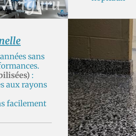
nelle
 années sans
rformances.
ilisées)
:
es aux rayons
as facilement