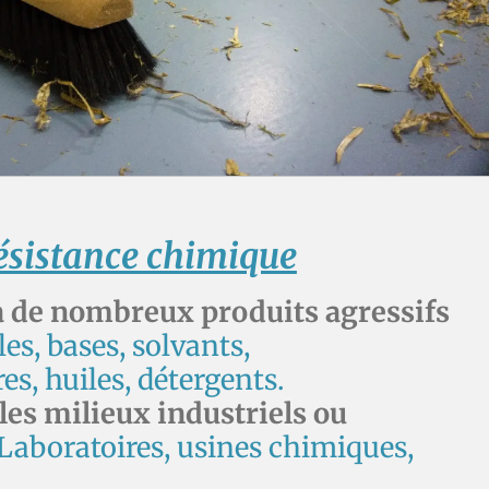
ésistance chimique
à de nombreux produits agressifs
es, bases, solvants,
s, huiles, détergents.
les milieux industriels ou
 Laboratoires, usines chimiques,