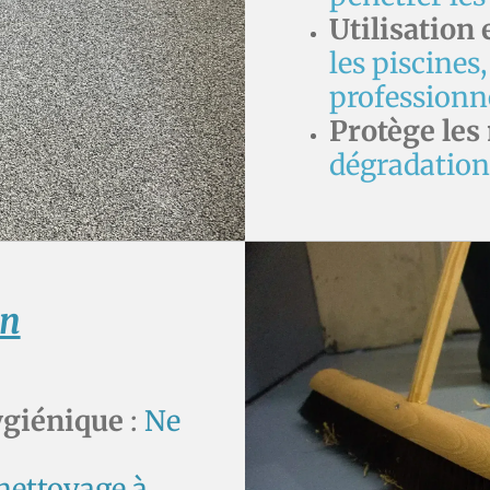
Utilisation
les piscines,
professionne
Protège les
dégradation 
en
hygiénique
:
Ne
nettoyage à