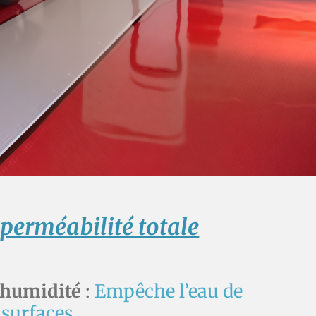
perméabilité totale
l'humidité
:
Empêche l’eau
de
 surfaces.