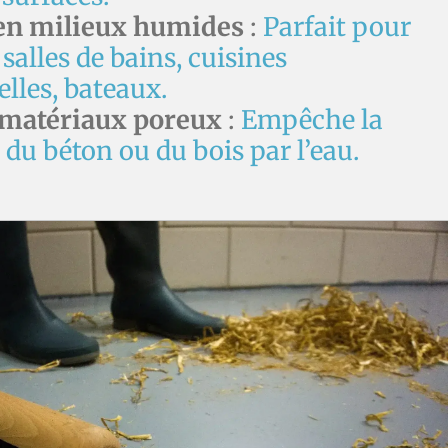
 en milieux humides
:
Parfait pour
 salles de bains, cuisines
lles, bateaux.
 matériaux poreux
:
Empêche la
du béton ou du bois par l’eau.