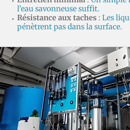
l’eau savonneuse suffit.
Résistance aux taches
:
Les liqu
pénètrent pas dans la surface.