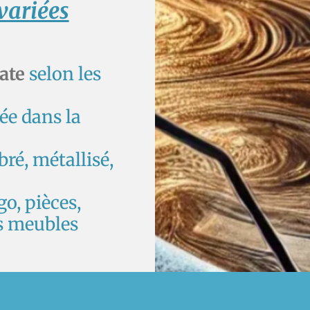
 variées
ate
selon les
tée dans la
ré, métallisé,
go, pièces,
es meubles