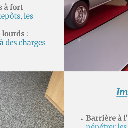
 à fort
epôts, les
 lourds
:
à des charges
Im
Barrière à 
pénétrer les