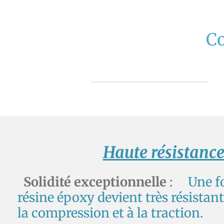
Passer
au
Co
contenu
principal
Haute résistanc
Solidité exceptionnelle
:
Une foi
résine époxy devient très résistan
la compression et à la traction.