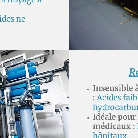
ides ne
R
Insensible 
:
Acides faibl
hydrocarbure
Idéale pour 
médicaux
:
hôpitaux